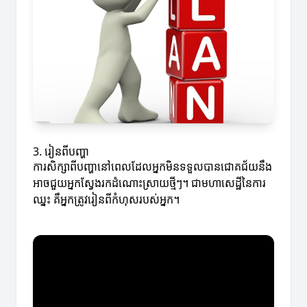
3. រៀនពីបញ្ហា
ការសិក្សាពីបញ្ហានៅពេលដែលអ្នកមិនទទួលបានជោគជ័យនឹង
អាចជួយអ្នកស្វែងរកដំណោះស្រាយថ្មីៗ។ ជាមហាសេដ្ឋីនៃការ
ឈ្នះ គឺអ្នកត្រូវរៀនពីកំហុសរបស់អ្នក។