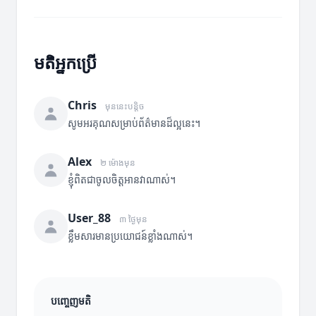
មតិអ្នកប្រើ
Chris
មុននេះបន្តិច
សូមអរគុណសម្រាប់ព័ត៌មានដ៏ល្អនេះ។
Alex
២ ម៉ោងមុន
ខ្ញុំពិតជាចូលចិត្តអានវាណាស់។
User_88
៣ ថ្ងៃមុន
ខ្លឹមសារមានប្រយោជន៍ខ្លាំងណាស់។
បញ្ចេញមតិ