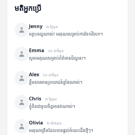
មតិអ្នកប្រើ
Jenny
៣ ថ្ងៃមុន
អត្ថបទល្អណាស់! អរគុណសម្រាប់ការចែករំលែក។
Emma
១០ នាទីមុន
សូមអរគុណសម្រាប់ព័ត៌មានដ៏ល្អនេះ។
Alex
១០ នាទីមុន
ខ្លឹមសារមានប្រយោជន៍ខ្លាំងណាស់។
Chris
៣ ថ្ងៃមុន
ខ្ញុំពិតជាចូលចិត្តអានវាណាស់។
Olivia
២ ម៉ោងមុន
អរគុណច្រើនដែលបានផ្តល់ចំណេះដឹងថ្មីៗ។