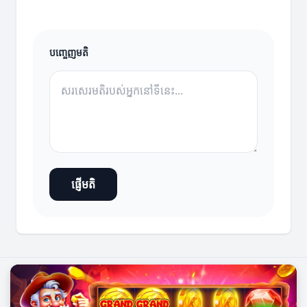
បញ្ចេញមតិ
ផ្ញើមតិ