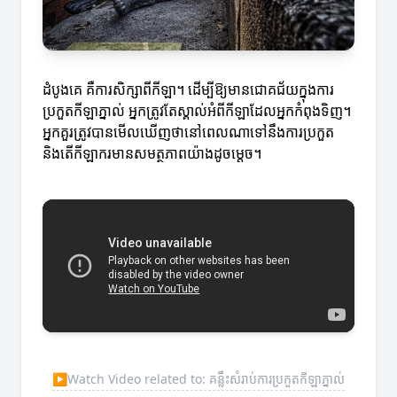
ដំបូងគេ គឺការសិក្សាពីកីឡា។ ដើម្បីឱ្យមានជោគជ័យក្នុងការ
ប្រកួតកីឡាភ្នាល់ អ្នកត្រូវតែស្គាល់អំពីកីឡាដែលអ្នកកំពុងទិញ។
អ្នកគួរត្រូវបានមើលឃើញថានៅពេលណាទៅនឹងការប្រកួត
និងតើកីឡាករមានសមត្ថភាពយ៉ាងដូចម្តេច។
▶
Watch Video related to: គន្លឹះសំរាប់ការប្រកួតកីឡាភ្នាល់