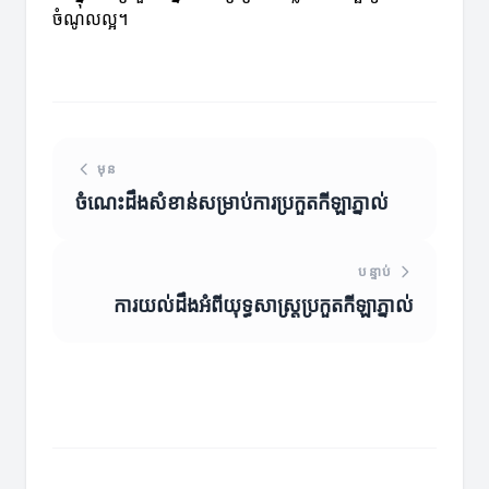
ចំណូលល្អ។
មុន
ចំណេះដឹងសំខាន់សម្រាប់ការប្រកួតកីឡាភ្នាល់
បន្ទាប់
ការយល់ដឹងអំពីយុទ្ធសាស្ត្រប្រកួតកីឡាភ្នាល់