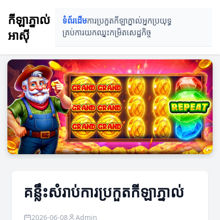
កីឡាភ្នាល់
ទំព័រដើម
ការប្រកួតកីឡាភ្នាល់
អ្នកប្រយុទ្ធ
អាស៊ី
គ្រប់ការយកឈ្នះ
កម្រិតសេដ្ឋកិច្ច
គន្លឹះសំរាប់ការប្រកួតកីឡាភ្នាល់
2026-06-08
Admin