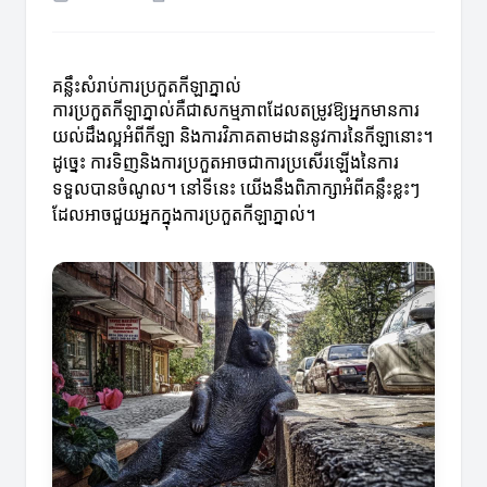
គន្លឹះសំរាប់ការប្រកួតកីឡាភ្នាល់
ការប្រកួតកីឡាភ្នាល់គឺជាសកម្មភាពដែលតម្រូវឱ្យអ្នកមានការ
យល់ដឹងល្អអំពីកីឡា និងការវិភាគតាមដាននូវការ​នៃកីឡានោះ។
ដូច្នេះ ការទិញនិងការប្រកួតអាចជាការប្រសើរឡើងនៃការ
ទទួលបានចំណូល។ នៅទីនេះ យើងនឹងពិភាក្សាអំពីគន្លឹះខ្លះៗ
ដែលអាចជួយអ្នកក្នុងការប្រកួតកីឡាភ្នាល់។