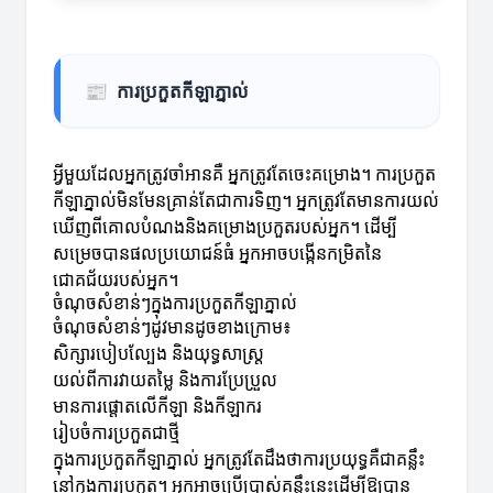
📰
ការប្រកួតកីឡាភ្នាល់
អ្វីមួយដែលអ្នកត្រូវចាំអានគឺ អ្នកត្រូវតែចេះគម្រោង។ ការប្រកួត
កីឡាភ្នាល់មិនមែនគ្រាន់តែជាការទិញ។ អ្នកត្រូវតែមានការយល់
ឃើញពីគោលបំណងនិងគម្រោងប្រកួតរបស់អ្នក។ ដើម្បី
សម្រេចបានផលប្រយោជន៍ធំ អ្នកអាចបង្កើនកម្រិតនៃ
ជោគជ័យរបស់អ្នក។
ចំណុចសំខាន់ៗក្នុងការប្រកួតកីឡាភ្នាល់
ចំណុចសំខាន់ៗដូវមានដូចខាងក្រោម៖
សិក្សារបៀបល្បែង និងយុទ្ធសាស្ត្រ
យល់ពីការវាយតម្លៃ និងការប្រែប្រួល
មានការផ្តោតលើកីឡា និងកីឡាករ
រៀបចំការប្រកួតជាថ្មី
ក្នុងការប្រកួតកីឡាភ្នាល់ អ្នកត្រូវតែដឹងថាការប្រយុទ្ធគឺជាគន្លឹះ
នៅក្នុងការប្រកួត។ អ្នកអាចប្រើប្រាស់គន្លឹះនេះដើម្បីឱ្យបាន