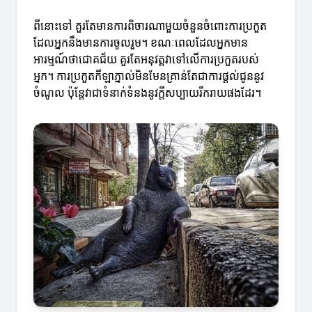
ពីនោះទៅ គួរតែមានការពិចារណាមួយចំនួនចំពោះការប្រកួត
ដែលអ្នកនឹងមានការចូលរួម។ ខណៈពេលដែលអ្នកមាន
អារម្មណ៍ថាជោគជ័យ គួរតែអនុវត្តវាទៅលើការប្រកួតរបស់
អ្នក។ ការប្រកួតកីឡាភ្នាល់មិនមែនគ្រាន់តែជាការផ្តល់ជូននូវ
ចំណូល ប៉ុន្តែវាជាទំនាក់ទំនងនូវក្តីសប្បាយរីករាយផងដែរ។