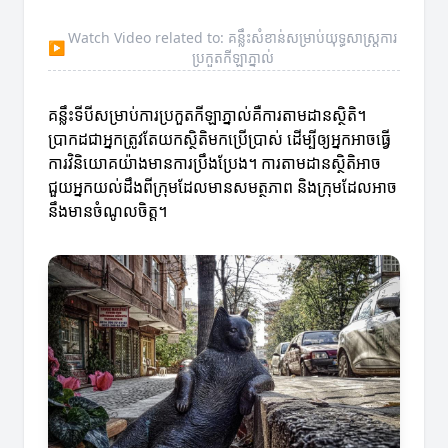
Watch Video related to: គន្លឹះសំខាន់សម្រាប់យុទ្ធសាស្ត្រការ
▶
ប្រកួតកីឡាភ្នាល់
គន្លឹះទីបីសម្រាប់ការប្រកួតកីឡាភ្នាល់គឺការតាមដានស្ថិតិ។
ប្រាកដជាអ្នកត្រូវតែយកស្ថិតិមកប្រើប្រាស់ ដើម្បីឲ្យអ្នកអាចធ្វើ
ការវិនិយោគយ៉ាងមានការប្រឹងប្រែង។ ការតាមដានស្ថិតិអាច
ជួយអ្នកយល់ដឹងពីក្រុមដែលមានសមត្ថភាព និងក្រុមដែលអាច
នឹងមានចំណូលចិត្ត។