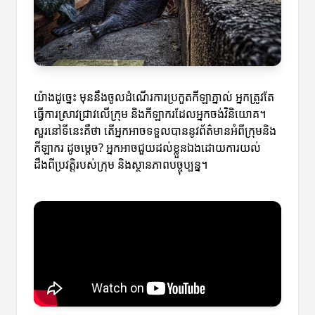
យ៉ាងដូច្នេះ មុននឹងចូលដំណើរការប្រកួតកីឡាភ្នាល់ អ្នកត្រូវតែ
ធ្វើការស្រាវជ្រាវលើក្រុម និងកីឡាករដែលអ្នកចង់វិនិយោគ។
សួរនៅទីនេះគឺថា តើអ្នកអាចទទួលបាននូវព័ត៌មានអំពីក្រុមនិង
កីឡាករ ដូចម្តេច? អ្នកអាចជួយដល់ខ្លួនឯងដោយការយល់
ដឹងពីប្រវត្តិរបស់ក្រុម និងស្ថានភាពបច្ចុប្បន្ន។