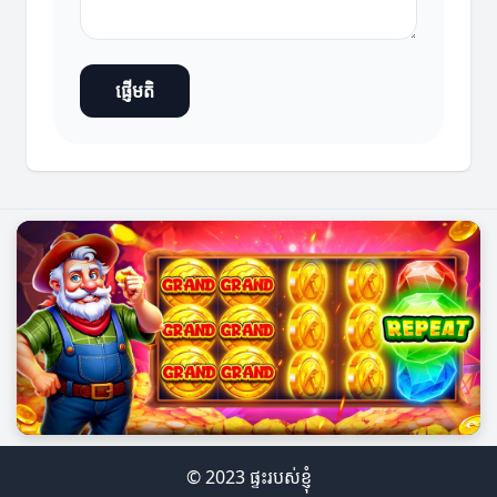
ផ្ញើមតិ
© 2023 ផ្ទះរបស់ខ្ញុំ