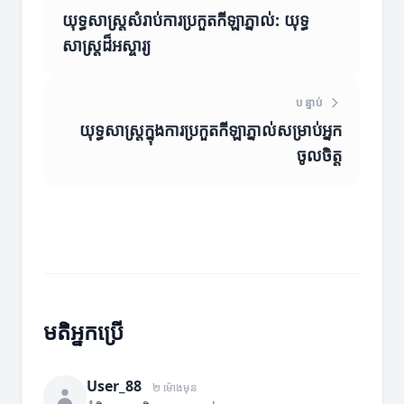
យុទ្ធសាស្ត្រសំរាប់ការប្រកួតកីឡាភ្នាល់: យុទ្ធ
សាស្ត្រដ៏អស្ចារ្យ
បន្ទាប់
យុទ្ធសាស្ត្រក្នុងការប្រកួតកីឡាភ្នាល់សម្រាប់អ្នក
ចូលចិត្ត
មតិអ្នកប្រើ
User_88
២ ម៉ោងមុន