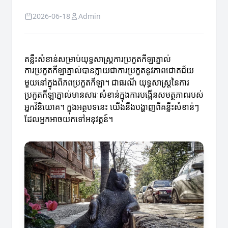
2026-06-18
Admin
គន្លឹះសំខាន់សម្រាប់យុទ្ធសាស្ត្រការប្រកួតកីឡាភ្នាល់
ការប្រកួតកីឡាភ្នាល់បានក្លាយជាការប្រកួតនូវភាពជោគជ័យ
មួយនៅក្នុងពិភពប្រកួតកីឡា។ ជាធរណី យុទ្ធសាស្ត្រនៃការ
ប្រកួតកីឡាភ្នាល់មានសារៈសំខាន់ក្នុងការបង្កើនសមត្ថភាពរបស់
អ្នកវិនិយោគ។ ក្នុងអត្ថបទនេះ យើងនឹងបង្ហាញពីគន្លឹះសំខាន់ៗ
ដែលអ្នកអាចយកទៅអនុវត្តន៍។