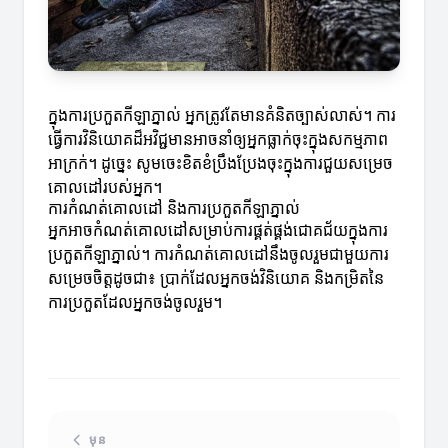
ក្នុងការប្រកួតកីឡាភ្នាល់ អ្នកត្រូវតែមានគំនិតច្បាស់លាស់។ ការ
ធ្វើការវិនិយោគដ៏អវិជ្ជមានអាចនាំឲ្យអ្នកធ្លាក់ចុះក្នុងសកម្មភាព
អាក្រក់។ ដូច្នេះ សូមចេះខិតខំប្រឹងប្រែងចុះក្នុងការជួយសម្រេច
គោលដៅរបស់អ្នក។
ការកំណត់គោលដៅ និងការប្រកួតកីឡាភ្នាល់
អ្នកអាចកំណត់គោលដៅសម្រាប់ការផ្គត់ផ្គង់ជោគជ័យក្នុងការ
ប្រកួតកីឡាភ្នាល់។ ការកំណត់គោលដៅនឹងចូលរួមជាមួយការ
សម្រេចចិត្តដូចជា៖ ប្រាក់ដែលអ្នកចង់វិនិយោគ និងកម្រិតនៃ
ការប្រកួតដែលអ្នកចង់ចូលរួម។
មុន