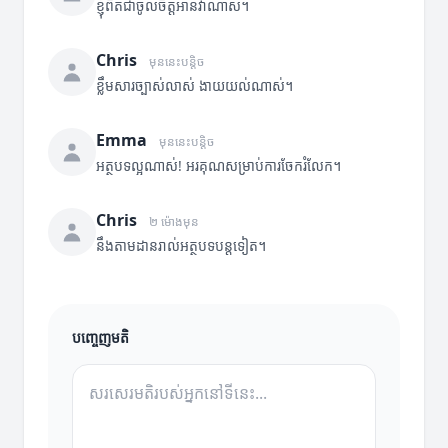
ខ្ញុំពិតជាចូលចិត្តអានវាណាស់។
Chris
មុននេះបន្តិច
ខ្លឹមសារច្បាស់លាស់ ងាយយល់ណាស់។
Emma
មុននេះបន្តិច
អត្ថបទល្អណាស់! អរគុណសម្រាប់ការចែករំលែក។
Chris
២ ម៉ោងមុន
នឹងតាមដានរាល់អត្ថបទបន្តទៀត។
បញ្ចេញមតិ