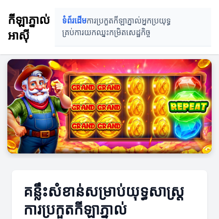
កីឡាភ្នាល់
ទំព័រដើម
ការប្រកួតកីឡាភ្នាល់
អ្នកប្រយុទ្ធ
អាស៊ី
គ្រប់ការយកឈ្នះ
កម្រិតសេដ្ឋកិច្ច
គន្លឹះសំខាន់សម្រាប់យុទ្ធសាស្ត្រ
ការប្រកួតកីឡាភ្នាល់