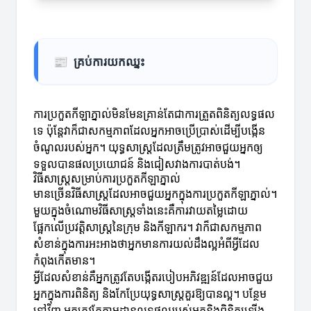
📰
គ្រប់ការយកឈ្នះ
ការប្រកួតកីឡាភ្នាល់មិនមែនគ្រាន់តែជាការត្រួតពិនិត្យលទ្ធផល
ទេ ប៉ុន្តែវាក៏ជាសកម្មភាពដែលអ្នកអាចប្រើប្រាស់ដើម្បីបង្កើន
ចំណូលរបស់អ្នក។ យុទ្ធសាស្ត្រដែលត្រឹមត្រូវអាចជួយអ្នកឲ្យ
ទទួលបានផលប្រយោជន៍ និងជៀសវាងការបាត់បង់។
វិធីសាស្ត្រសម្រាប់ការប្រកួតកីឡាភ្នាល់
មានច្រើនវិធីសាស្ត្រដែលអាចជួយអ្នកក្នុងការប្រកួតកីឡាភ្នាល់។
មួយក្នុងចំណោមវិធីសាស្ត្រទាំងនេះគឺការវាយតម្លៃដោយ
ផ្អែកលើប្រវត្តិសាស្ត្រនៃក្រុម និងកីឡាករ។ វាក៏ជាសកម្មភាព
សំខាន់ក្នុងការអះអាងថាអ្នកមានការយល់ដឹងល្អអំពីអ្វីដែល
កំពុងកើតមាន។
អ្វីដែលសំខាន់គឺអ្នកត្រូវតែបង្កើតរបៀបអភិវឌ្ឍន៍ដែលអាចជួយ
អ្នកក្នុងការពិនិត្យ និងកែប្រែយុទ្ធសាស្ត្រគួរឱ្យបានល្អ។ បន្ថែម
ទៅវិញ អ្នកត្រូវតែតាមដានលទ្ធផលរបស់អ្នកនិងពិនិត្យឡើង