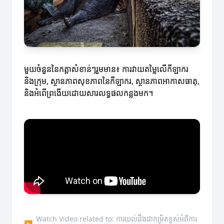
មួយចំនួននៃកត្តាសំខាន់ៗរួមមាន៖ ការវាយតម្លៃលើកីឡាករ
និងក្រុម, ស្ថានភាពសុខភាពនៃកីឡាករ, ស្ថានភាពអាកាសធាតុ,
និងអំពើព្រងើយដោយសារលទ្ធផលកន្លងមក។
Watch Video related to: ការយល់ដឹងជាកម្រិតខ្ពស់អំពីការ
▶