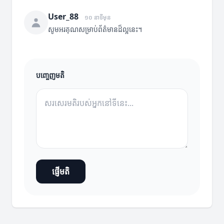
User_88
១០ នាទីមុន
សូមអរគុណសម្រាប់ព័ត៌មានដ៏ល្អនេះ។
បញ្ចេញមតិ
ផ្ញើមតិ