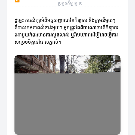
ប្រកួតកីឡាភ្នាល់
ដូច្នេះ ការសិក្សាអំពីអត្តសញ្ញាណនៃកីឡាករ និងក្រុមនីមួយៗ
គឺជាសកម្មភាពសំខាន់មួយ។ អ្នកត្រូវតែពិចារណាថាតើកីឡាករ
ណាមួយកំពុងមានការលូតលាស់ ឬវិសមភាពដើម្បីអាចធ្វើការ
សម្រេចចិត្តនៅពេលភ្នាល់។