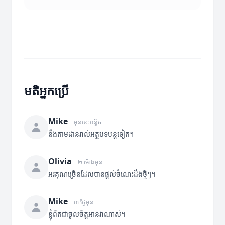
មតិអ្នកប្រើ
Mike
មុននេះបន្តិច
នឹងតាមដានរាល់អត្ថបទបន្តទៀត។
Olivia
២ ម៉ោងមុន
អរគុណច្រើនដែលបានផ្តល់ចំណេះដឹងថ្មីៗ។
Mike
៣ ថ្ងៃមុន
ខ្ញុំពិតជាចូលចិត្តអានវាណាស់។