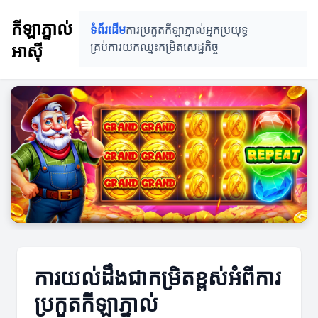
កីឡាភ្នាល់
ទំព័រដើម
ការប្រកួតកីឡាភ្នាល់
អ្នកប្រយុទ្ធ
អាស៊ី
គ្រប់ការយកឈ្នះ
កម្រិតសេដ្ឋកិច្ច
ការយល់ដឹងជាកម្រិតខ្ពស់អំពីការ
ប្រកួតកីឡាភ្នាល់