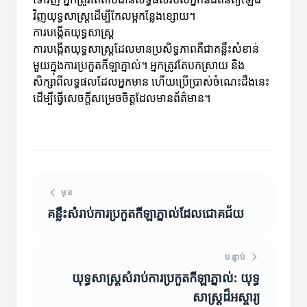
វិញយុទ្ធសាស្ត្រដើម្បីកែលម្អកន្លែងខ្សោយ។
ការបង្កើតយុទ្ធសាស្ត្រ
ការបង្កើតយុទ្ធសាស្ត្រដែលមានប្រសិទ្ធភាពគឺជាគន្លឹះសំខាន់
មួយក្នុងការប្រកួតកីឡាភ្នាល់។ អ្នកត្រូវតែបកស្រាយ និង
សិក្សាពីលទ្ធផលដែលអ្នកមាន ហើយប្រើប្រាស់ចំណេះដឹងនេះ
ដើម្បីធ្វើសេចក្តីសម្រេចចិត្តដែលមានព័ត៌មាន។
មុន
គន្លឹះសំរាប់ការប្រកួតកីឡាភ្នាល់ដែលជោគជ័យ
បន្ទាប់
យុទ្ធសាស្ត្រសំរាប់ការប្រកួតកីឡាភ្នាល់: យុទ្ធ
សាស្ត្រដ៏អស្ចារ្យ