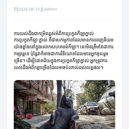
2026-06-15
Admin
ការយល់ដឹងជាកម្រិតខ្ពស់អំពីការប្រកួតកីឡាភ្នាល់
ការប្រកួតកីឡា ភ្នាល់ គឺជាសកម្មភាពដែលមានការពេញនិយម
យ៉ាងខ្លាំងនៅក្នុងលោកសហគមន៍កីឡា។ នេះមិនត្រឹមតែជាការ
កម្សាន្តទេ ប៉ុន្តែវាក៏អាចជាការវិនិយោគដែលមានអ្នកចូលរួម
ច្រើន។ ដើម្បីជោគជ័យក្នុងការប្រកួតកីឡាភ្នាល់ អ្នកត្រូវការ
យល់ដឹងអំពីកត្តាច្រើនដែលអាចប៉ះពាល់ដល់លទ្ធផល។